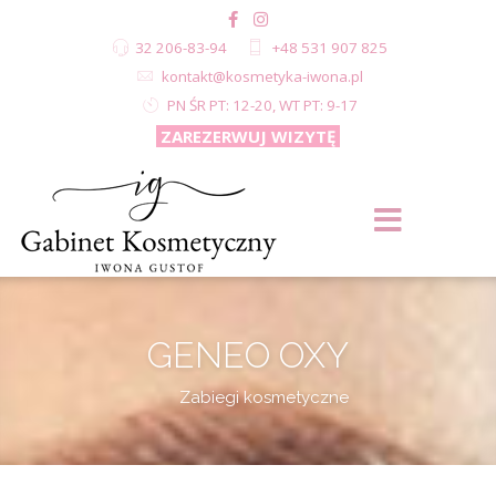
32 206-83-94
+48 531 907 825
kontakt@kosmetyka-iwona.pl
PN ŚR PT: 12-20, WT PT: 9-17
ZAREZERWUJ WIZYTĘ
GENEO OXY
Zabiegi kosmetyczne