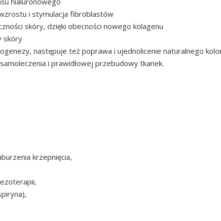
wasu hialuronowego
wzrostu i stymulacja fibroblastów
czności skóry, dzięki obecności nowego kolagenu
y skóry
nogenezy, następuje też poprawa i ujednolicenie naturalnego kolo
 samoleczenia i prawidłowej przebudowy tkanek.
burzenia krzepnięcia,
zoterapii,
piryna),