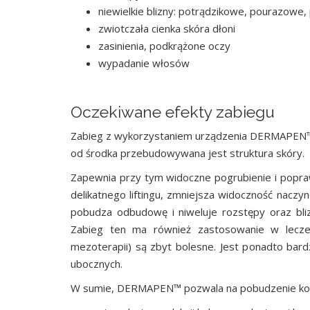
niewielkie blizny: potrądzikowe, pourazowe,
zwiotczała cienka skóra dłoni
zasinienia, podkrążone oczy
wypadanie włosów
Oczekiwane efekty zabiegu
Zabieg z wykorzystaniem urządzenia DERMAPEN™ o
od środka przebudowywana jest struktura skóry.
Zapewnia przy tym widoczne pogrubienie i popraw
delikatnego liftingu, zmniejsza widoczność naczy
pobudza odbudowę i niweluje rozstępy oraz bli
Zabieg ten ma również zastosowanie w leczeni
mezoterapii) są zbyt bolesne. Jest ponadto bardz
ubocznych.
W sumie, DERMAPEN™ pozwala na pobudzenie komór