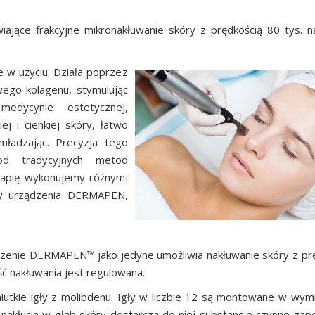
jące frakcyjne mikronakłuwanie skóry z prędkością 80 tys. n
e w użyciu. Działa poprzez
ego kolagenu, stymulując
edycynie estetycznej,
j i cienkiej skóry, łatwo
mładzając. Precyzja tego
od tradycyjnych metod
rapię wykonujemy różnymi
ocy urządzenia DERMAPEN,
ądzenie DERMAPEN™ jako jedyne umożliwia nakłuwanie skóry z pr
ć nakłuwania jest regulowana.
niutkie igły z molibdenu. Igły w liczbie 12 są montowane w wym
 nakłucia w głąb skóry dostarcza do niej substancje czynne zap