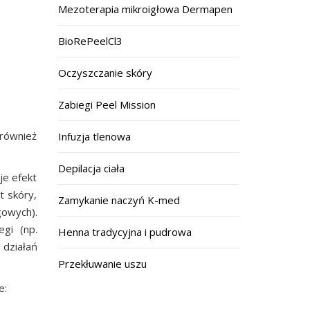
Mezoterapia mikroigłowa Dermapen
BioRePeelCl3
Oczyszczanie skóry
Zabiegi Peel Mission
 również
Infuzja tlenowa
Depilacja ciała
je efekt
t skóry,
Zamykanie naczyń K-med
gowych).
gi (np.
Henna tradycyjna i pudrowa
 działań
Przekłuwanie uszu
e: