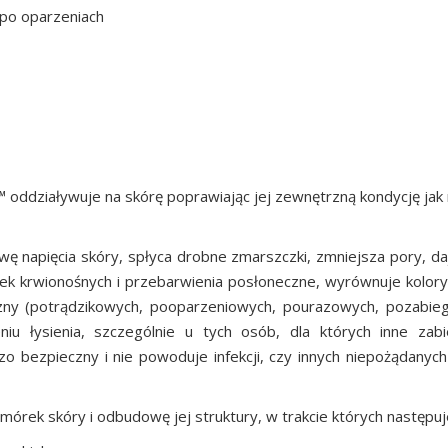
 po oparzeniach
ddziaływuje na skórę poprawiając jej zewnętrzną kondycję jak
ę napięcia skóry, spłyca drobne zmarszczki, zmniejsza pory, da
nek krwionośnych i przebarwienia posłoneczne, wyrównuje kolory
zny (potrądzikowych, pooparzeniowych, pourazowych, pozabie
u łysienia, szczególnie u tych osób, dla których inne zabie
o bezpieczny i nie powoduje infekcji, czy innych niepożądanych
ek skóry i odbudowę jej struktury, w trakcie których następuj