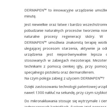
DERMAPEN™ to innowacyjne urządzenie umożliwia
minutę.
Jest niewielkie oraz łatwe i bardzo wszechstronn
pobudzanie naturalnych procesów tworzenia now
naturalne procesy regeneracji skóry. W m
DERMAPEN™ umożliwia znakomitą terapię wiotkie
ulegającej procesom starzenia, aktywnie ja od
urządzenia jest nieporównywalnie lepsza 
stosowanych w zabiegach mezoterapii. Mezote
technikami z pomocą cienkiej igły, przy pom
specjalnego pistoletu oraz dermarollerem.
Na czym polega zabieg z użyciem DERMAPEN™?
Dzięki zastosowaniu technologii patentowej urz
nawet 1300 nakłuć na sekundę, przy czym szybkoś
Do mikronakłuwania stosuje się wytrzymałe i cie
jednorazowych kartridżach. System igieł poprzez