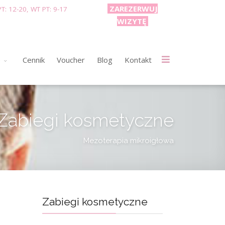
ZAREZERWUJ
T: 12-20, WT PT: 9-17
WIZYTĘ
e
Cennik
Voucher
Blog
Kontakt
Zabiegi kosmetyczne
Mezoterapia mikroigłowa
Zabiegi kosmetyczne