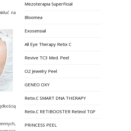
Mezoterapia SuperFicial
akłuć na
Bloomea
Exosensial
All Eye Therapy Retix C
Revive TC3 Med. Peel
O2 Jewelry Peel
GENEO OXY
Retix.C SMART DNA THERAPY
ędkością
Retix.C RETIBOOSTER Retinol TGF
iennych,
PRINCESS PEEL
ewniając