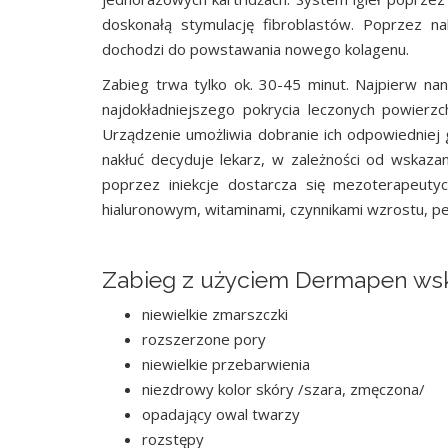
doskonałą stymulację fibroblastów. Poprzez nak
dochodzi do powstawania nowego kolagenu.
Zabieg trwa tylko ok. 30-45 minut. Najpierw nano
najdokładniejszego pokrycia leczonych powierz
Urządzenie umożliwia dobranie ich odpowiedniej g
nakłuć decyduje lekarz, w zależności od wskaza
poprzez iniekcje dostarcza się mezoterapeu
hialuronowym, witaminami, czynnikami wzrostu, p
Zabieg z użyciem Dermapen wsk
niewielkie zmarszczki
rozszerzone pory
niewielkie przebarwienia
niezdrowy kolor skóry /szara, zmęczona/
opadający owal twarzy
rozstępy