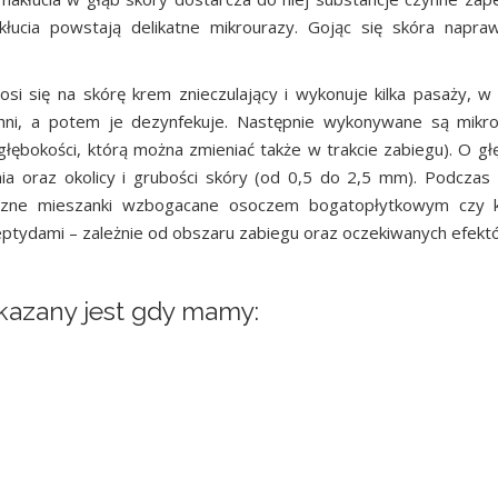
łucia powstają delikatne mikrourazy. Gojąc się skóra napraw
si się na skórę krem znieczulający i wykonuje kilka pasaży, w 
chni, a potem je dezynfekuje. Następnie wykonywane są mikro
łębokości, którą można zmieniać także w trakcie zabiegu). O gł
nia oraz okolicy i grubości skóry (od 0,5 do 2,5 mm). Podczas
tyczne mieszanki wzbogacane osoczem bogatopłytkowym czy
eptydami – zależnie od obszaru zabiegu oraz oczekiwanych efekt
azany jest gdy mamy: