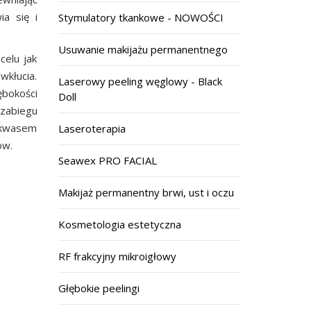
ia się i
Stymulatory tkankowe - NOWOŚCI
Usuwanie makijażu permanentnego
celu jak
wkłucia.
Laserowy peeling węglowy - Black
ębokości
Doll
 zabiegu
 kwasem
Laseroterapia
ów.
Seawex PRO FACIAL
Makijaż permanentny brwi, ust i oczu
Kosmetologia estetyczna
RF frakcyjny mikroigłowy
Głębokie peelingi