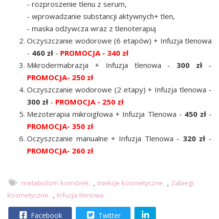
- rozproszenie tlenu z serum,
- wprowadzanie substancji aktywnych+ tlen,
- maska odżywcza wraz z tlenoterapią
Oczyszczanie wodorowe (6 etapów) + Infuzja tlenowa
-
460 zł
-
PROMOCJA -
340 zł
Mikrodermabrazja + Infuzja tlenowa -
300 zł
-
PROMOCJA- 250 zł
Oczyszczanie wodorowe (2 etapy) + Infuzja tlenowa -
300 zł
-
PROMOCJA - 250 zł
Mezoterapia mikroigłowa + Infuzja Tlenowa -
450 zł
-
PROMOCJA- 350 zł
Oczyszczanie manualne + Infuzja Tlenowa -
320 zł
-
PROMOCJA- 260 zł
metabolizm komórek
,
Iniekcje kosmetyczne
,
Zabiegi
kosmetyczne
,
Infuzja tlenowa
Facebook
Twitter