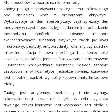
kilka sposobów i w oparciu na różne metody.
Zabieg polega na podawaniu czystego tlenu aplikowanego
pod ciśnieniem wraz z preparatami aktywnymi.
Wykorzystuje on tlen hiperbaryczny, czyli sprężony tlen
medyczny w czystej postaci. Jego zadaniem jest pobudzenie
metabolizmu komórek, jak również transport
skoncentrowanych substancji aktywnych takich jak kwas
hialuronowy, peptydy, antyoksydanty, witaminy czy składniki
mineralne. Infuzja tlenowa przebiega bez konieczności
uszkadzania naskórka, jednocześnie gwarantując intensywne
i skuteczne wprowadzanie substancji. Posiada szerokie
zastosowanie w kosmetyce, jednakże również uznawana
jest za zabieg bankietowy, który zapewnia natychmiastowe
efekty.
Zabieg jest przyjemny, bezbolesny i nie wymaga
rekonwalescencji. Trwa od 1-1,5h. W celu uzyskania
trwałego efektu konieczne jest wykonanie serii około 6
zabiegów wykonanych w tygodniowych odstępach. Polecany