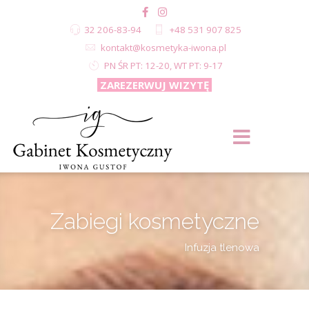
32 206-83-94
+48 531 907 825
kontakt@kosmetyka-iwona.pl
PN ŚR PT: 12-20, WT PT: 9-17
ZAREZERWUJ WIZYTĘ
Zabiegi kosmetyczne
Infuzja tlenowa