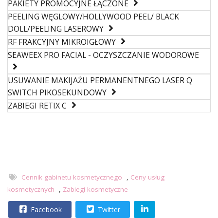
PAKIETY PROMOCYJNE ŁĄCZONE
PEELING WĘGLOWY/HOLLYWOOD PEEL/ BLACK
DOLL/PEELING LASEROWY
RF FRAKCYJNY MIKROIGŁOWY
SEAWEEX PRO FACIAL - OCZYSZCZANIE WODOROWE
USUWANIE MAKIJAŻU PERMANENTNEGO LASER Q
SWITCH PIKOSEKUNDOWY
ZABIEGI RETIX C
Cennik gabinetu kosmetycznego
,
Ceny usług
kosmetycznych
,
Zabiegi kosmetyczne
Facebook
Twitter