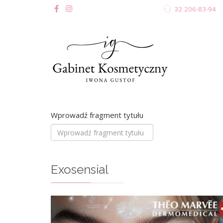
32 206-83-94
Wprowadź fragment tytułu
Exosensial