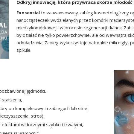
Odkryj innowację, która przywraca skórze młodość 
Exosensial
to zaawansowany zabieg kosmetologiczny op
nanocząsteczek wydzielanych przez komórki macierzyste,
międzykomórkowej i w procesie regeneracji tkanek. Zab
by działać nie tylko powierzchownie, ale od wewnątrz sk
odmładzania. Zabieg wykorzystuje naturalne mikroigły, 
spikule.
pozbawionej jędrności,
 starzenia,
óry po kompleksowych zabiegach lub silnej
ieczyszczenia, stres),
 z efektami widocznymi szybko i trwałymi,
ebujesz ją wzmocnić.