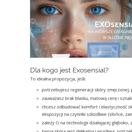
Dla kogo jest Exosensial?
To idealna propozycja, jeśli:
potrzebujesz regeneracji skóry zmęczonej, 
zauważasz brak blasku, matową cerę i oznaki
chcesz odbudować komfort i elastyczność sk
ekspozycji na czynniki szkodliwe (słońce, zan
zależy Ci na technologii działającej głęboko,
twoja skóra jest delikatna i wrażliwa, potrz